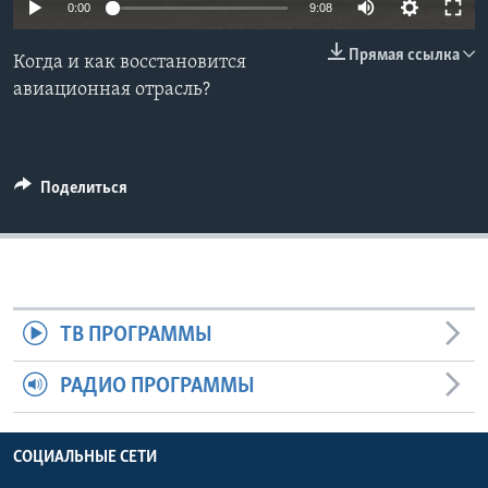
0:00
9:08
Learning English
Прямая ссылка
Когда и как восстановится
авиационная отрасль?
СОЦИАЛЬНЫЕ СЕТИ
Поделиться
Языки
ТВ ПРОГРАММЫ
РАДИО ПРОГРАММЫ
СОЦИАЛЬНЫЕ СЕТИ