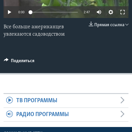
Learning English
0:00
2:47
Прямая ссылка
СОЦИАЛЬНЫЕ СЕТИ
Все больше американцев
увлекаются садоводством
Языки
Поделиться
ТВ ПРОГРАММЫ
РАДИО ПРОГРАММЫ