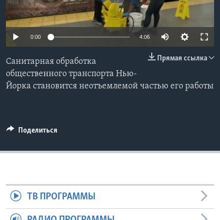
Learning English
0:00
4:06
СОЦИАЛЬНЫЕ СЕТИ
Прямая ссылка
Санитарная обработка
общественного транспорта Нью-
Йорка становится неотъемлемой частью его работы
Языки
Поделиться
ТВ ПРОГРАММЫ