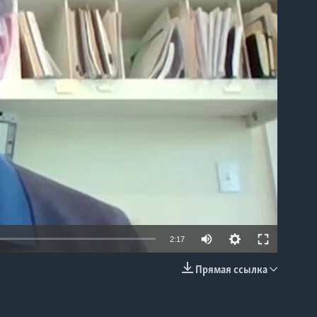
able
2:17
Прямая ссылка
EMBED