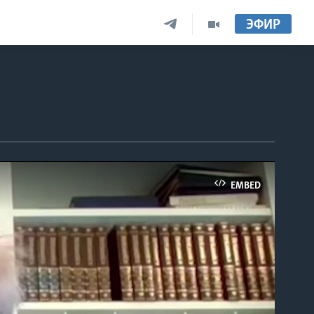
ЭФИР
EMBED