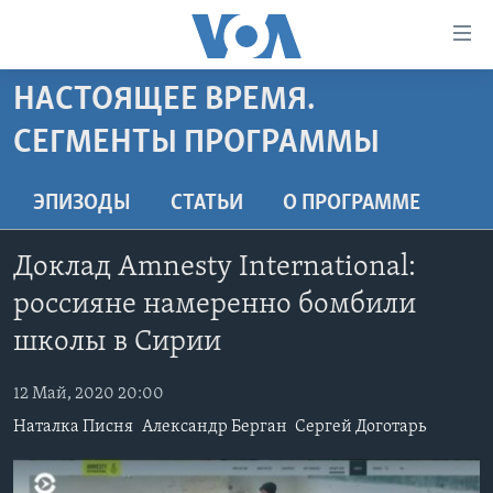
Линки
доступности
Перейти
НАСТОЯЩЕЕ ВРЕМЯ.
на
ГЛАВНОЕ
СЕГМЕНТЫ ПРОГРАММЫ
основной
ПРОГРАММЫ
контент
ПРОЕКТЫ
Перейти
АМЕРИКА
ЭПИЗОДЫ
СТАТЬИ
O ПРОГРАММЕ
к
ЭКСПЕРТИЗА
НОВОСТИ ЗА МИНУТУ
УЧИМ АНГЛИЙСКИЙ
основной
Доклад Amnesty International:
ИНТЕРВЬЮ
ИТОГИ
НАША АМЕРИКАНСКАЯ ИСТОРИЯ
навигации
россияне намеренно бомбили
Перейти
ФАКТЫ ПРОТИВ ФЕЙКОВ
ПОЧЕМУ ЭТО ВАЖНО?
А КАК В АМЕРИКЕ?
в
школы в Сирии
ЗА СВОБОДУ ПРЕССЫ
ДИСКУССИЯ VOA
АРТЕФАКТЫ
поиск
УЧИМ АНГЛИЙСКИЙ
12 Май, 2020 20:00
ДЕТАЛИ
АМЕРИКАНСКИЕ ГОРОДКИ
Наталка Писня
Александр Берган
Сергей Доготарь
ВИДЕО
НЬЮ-ЙОРК NEW YORK
ТЕСТЫ
ПОДПИСКА НА НОВОСТИ
АМЕРИКА. БОЛЬШОЕ ПУТЕШЕСТВИЕ