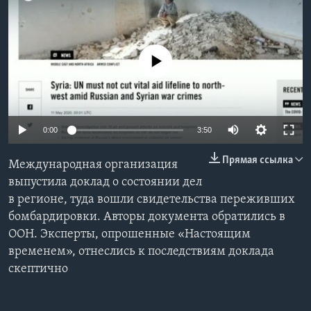
Learning English
No media source currently available
СОЦИАЛЬНЫЕ СЕТИ
Языки
0:00
3:50
Прямая ссылка
Международная организация
выпустила доклад о состоянии дел
в регионе, туда вошли свидетельства переживших
бомбардировки. Авторы документа обратились в
ООН. Эксперты, опрошенные «Настоящим
временем», отнеслись к последствиям доклада
скептично