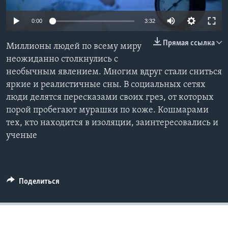
Learning English
0:00
3:32
Прямая ссылка
СОЦИАЛЬНЫЕ СЕТИ
Миллионы людей по всему миру
неожиданно столкнулись с
необычным явлением. Многим вдруг стали сниться
яркие и реалистичные сны. В социальных сетях
Языки
люди делятся пересказами своих грез, от которых
порой пробегают мурашки по коже. Кошмарами
тех, кто находится в изоляции, заинтересовались и
ученые
Поделиться