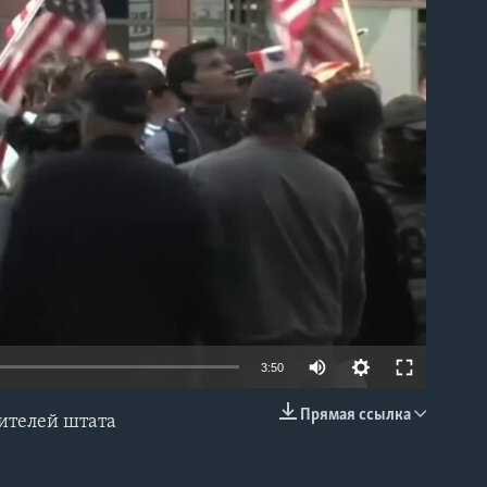
able
3:50
Прямая ссылка
жителей штата
EMBED