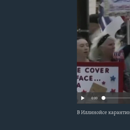
0:00
В Иллинойсе карантин