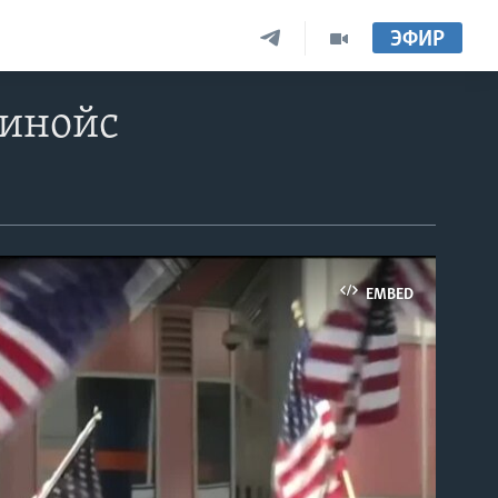
ЭФИР
линойс
EMBED