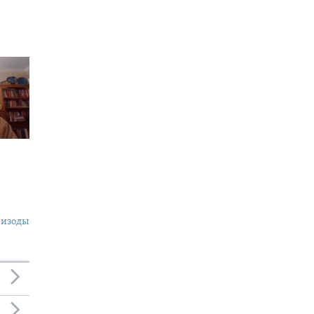
пизоды