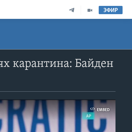
ЭФИР
ях карантина: Байден
EMBED