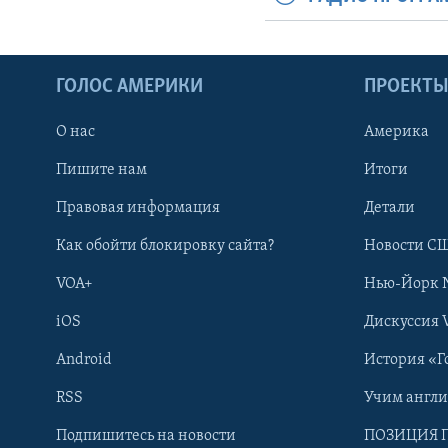
ГОЛОС АМЕРИКИ
ПРОЕКТ
О нас
Америка
Пишите нам
Итоги
Правовая информация
Детали
Как обойти блокировку сайта?
Новости СШ
VOA+
Нью-Йорк 
iOS
Дискуссия 
Android
История «Г
RSS
Учим англ
Learning English
Подпишитесь на новости
ПОЗИЦИЯ 