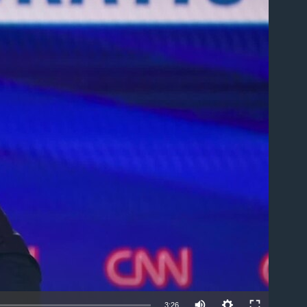
able
3:26