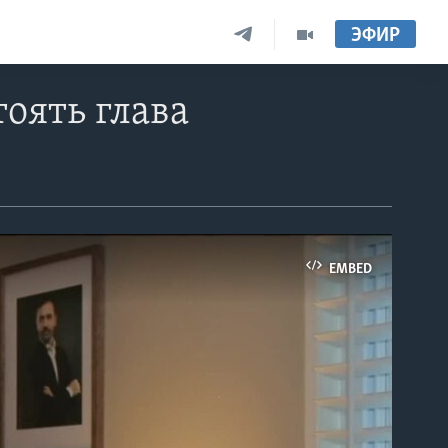
ЭФИР
оять глава
EMBED