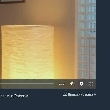
able
2:39
Прямая ссылка
власти России
EMBED