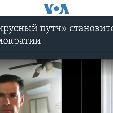
русный путч» становитс
мократии