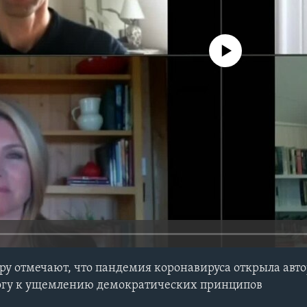
No media source currently avail
ру отмечают, что пандемия коронавируса открыла ав
гу к ущемлению демократических принципов