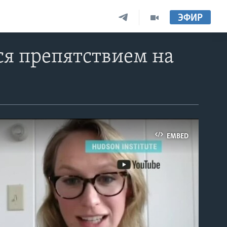
ЭФИР
я препятствием на
EMBED