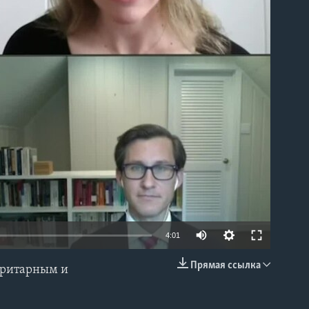
able
4:01
Прямая ссылка
торитарным и
EMBED