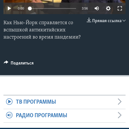
0:00
3:56
Learning English
Прямая ссылка
Как Нью-Йорк справляется со
СОЦИАЛЬНЫЕ СЕТИ
вспышкой антикитайских
настроений во время пандемии?
Языки
Поделиться
ТВ ПРОГРАММЫ
РАДИО ПРОГРАММЫ