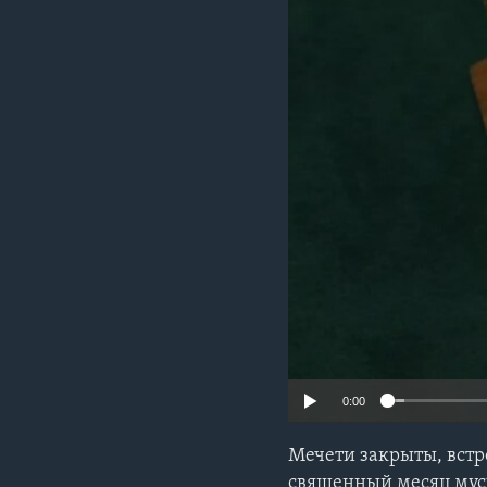
0:00
Мечети закрыты, встр
священный месяц мус