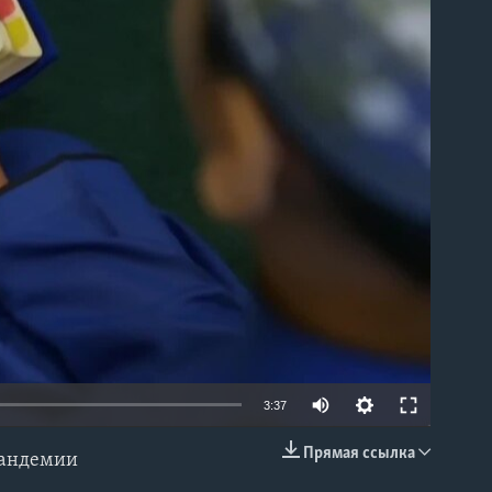
able
3:37
Прямая ссылка
 пандемии
EMBED