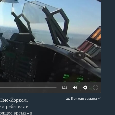
able
3:22
Прямая ссылка
д Нью-Йорком,
EMBED
истребителя и
тоящее время» в