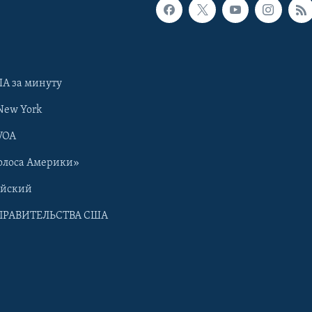
А за минуту
New York
VOA
олоса Америки»
ийский
ПРАВИТЕЛЬСТВА США