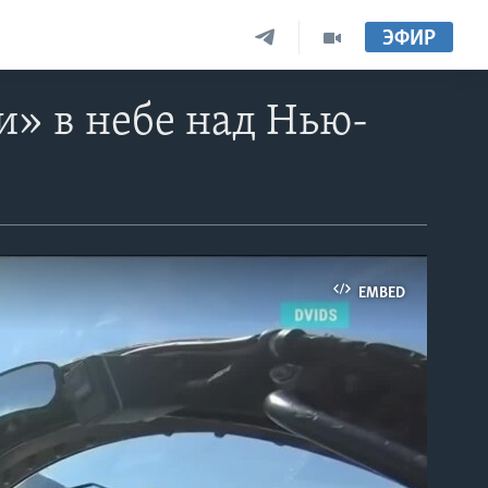
ЭФИР
и» в небе над Нью-
EMBED