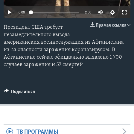
Learning English
0:00
2:58
Прямая ссылка
СОЦИАЛЬНЫЕ СЕТИ
Президент США требует
незамедлительного вывода
американских военнослужащих из Афганистана
из-за опасности заражения коронавирусом. В
Языки
Афганистане сейчас официально выявлено 1 700
случаев заражения и 57 смертей
Поделиться
ТВ ПРОГРАММЫ