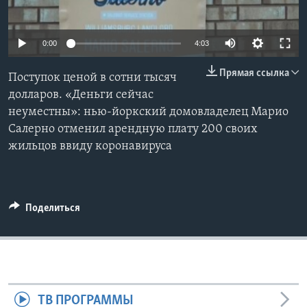
Learning English
0:00
4:03
СОЦИАЛЬНЫЕ СЕТИ
Прямая ссылка
Поступок ценой в сотни тысяч
долларов. «Деньги сейчас
неуместны»: нью-йоркский домовладелец Марио
Языки
Салерно отменил арендную плату 200 своих
жильцов ввиду коронавируса
Поделиться
ТВ ПРОГРАММЫ