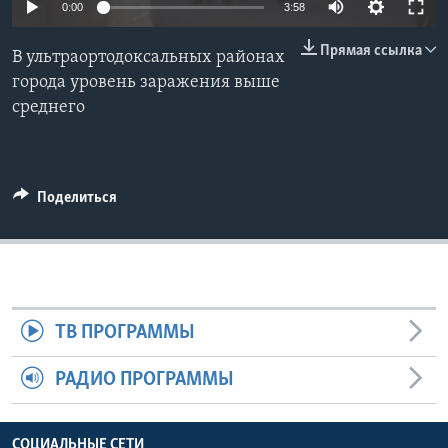
0:00
3:58
Learning English
Прямая ссылка
В ультраортодоксальных районах
города уровень заражения выше
СОЦИАЛЬНЫЕ СЕТИ
среднего
Языки
Поделиться
ТВ ПРОГРАММЫ
РАДИО ПРОГРАММЫ
СОЦИАЛЬНЫЕ СЕТИ