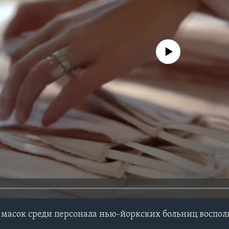
No media source currently avail
 масок среди персонала нью-йоркских больниц воспо