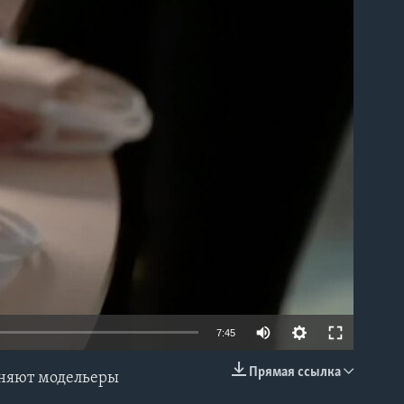
able
7:45
Прямая ссылка
лняют модельеры
EMBED