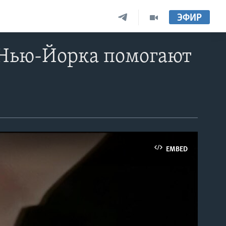
ЭФИР
 Нью-Йорка помогают
EMBED