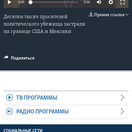
0:00
3:58
Learning English
Прямая ссылка
Десятки тысяч просителей
политического убежища застряли
СОЦИАЛЬНЫЕ СЕТИ
на границе США и Мексики
Языки
Поделиться
ТВ ПРОГРАММЫ
РАДИО ПРОГРАММЫ
СОЦИАЛЬНЫЕ СЕТИ