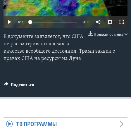
Learning English
0:00
3:02
СОЦИАЛЬНЫЕ СЕТИ
Прямая ссылка
В документе заявляется, что США
не рассматривают космос в
качестве всеобщего достояния. Трамп заявил о
Языки
правах США на ресурсы на Луне
Поделиться
ТВ ПРОГРАММЫ