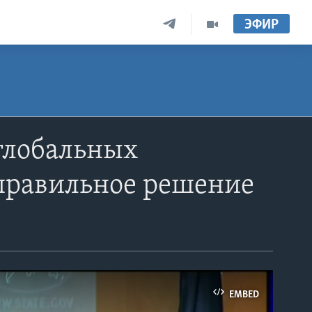
ЭФИР
 глобальных
правильное решение
EMBED