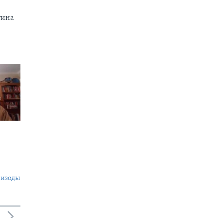
тина
пизоды