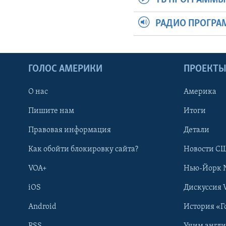
РАДИО ПРОГР
ГОЛОС АМЕРИКИ
ПРОЕКТ
О нас
Америка
Пишите нам
Итоги
Правовая информация
Детали
Как обойти блокировку сайта?
Новости СШ
VOA+
Нью-Йорк 
iOS
Дискуссия 
Android
История «Г
RSS
Учим англ