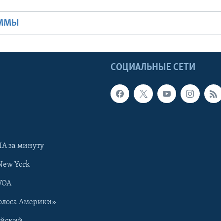
АММЫ
Ы
СОЦИАЛЬНЫЕ СЕТИ
А за минуту
New York
VOA
олоса Америки»
ийский