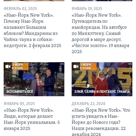
ФЕВРАЛЬ 02, 2025
ЯНВАРЬ 19, 2025
«Нью-Йорк New York».
«Нью-Йорк New York».
Почему Нью-Йорк
Путеводитель по
называют Большим
ньюйоркцам. На автобусе
яблоком? Мандарины из
по Манхэттену. Самый
Чайна-тауна и собаки-
дорогой в мире десерт.
недотроги. 2 февраля 2025
«Чистое золото». 19 января
2025
ЯНВАРЬ 05, 2025
ДЕКАБРЬ 22, 2024
«Нью-Йорк New York».
«Нью-Йорк New York». Что
Люди, которые делают
успеть увидеть в Нью-
Нью-Йорк уникальным. 5
Йорке до Нового года?
января 2025
Наши рекомендации. 22
декабря 2024