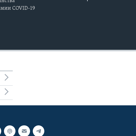
инства
EMBED
емии COVID-19