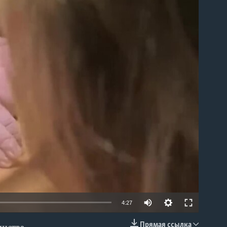
able
4:27
Прямая ссылка