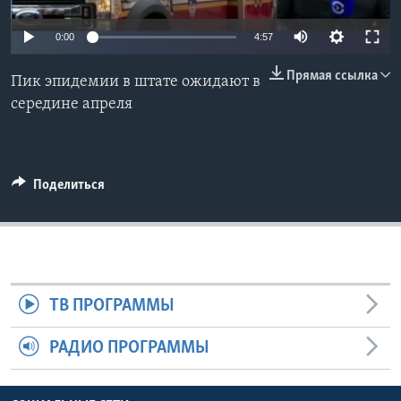
Learning English
0:00
4:57
Прямая ссылка
СОЦИАЛЬНЫЕ СЕТИ
Пик эпидемии в штате ожидают в
середине апреля
Языки
Поделиться
ТВ ПРОГРАММЫ
РАДИО ПРОГРАММЫ