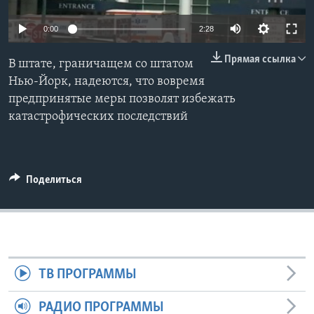
Learning English
0:00
2:28
Прямая ссылка
СОЦИАЛЬНЫЕ СЕТИ
В штате, граничащем со штатом
Нью-Йорк, надеются, что вовремя
предпринятые меры позволят избежать
катастрофических последствий
Языки
Поделиться
ТВ ПРОГРАММЫ
РАДИО ПРОГРАММЫ