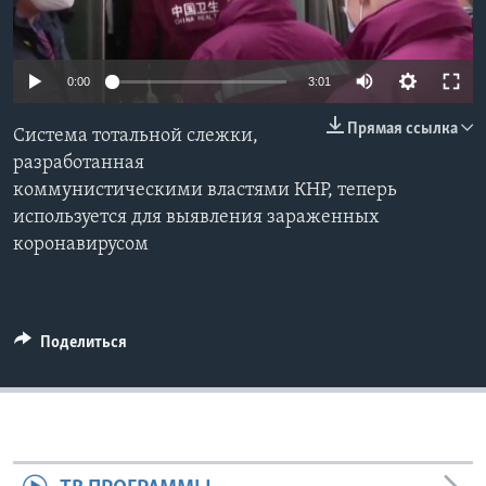
Learning English
0:00
3:01
СОЦИАЛЬНЫЕ СЕТИ
Прямая ссылка
Система тотальной слежки,
разработанная
коммунистическими властями КНР, теперь
Языки
используется для выявления зараженных
коронавирусом
Поделиться