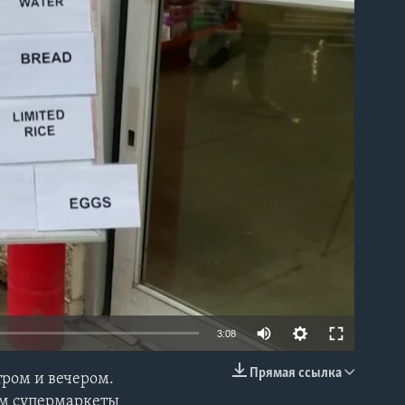
able
3:08
Прямая ссылка
ром и вечером.
EMBED
ом супермаркеты