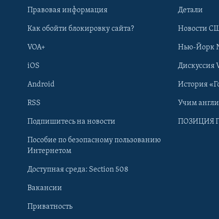
Правовая информация
Детали
Как обойти блокировку сайта?
Новости СШ
VOA+
Нью-Йорк 
iOS
Дискуссия 
Android
История «Г
RSS
Учим англ
Learning English
Подпишитесь на новости
ПОЗИЦИЯ 
Пособие по безопасному пользованию
СОЦИАЛЬНЫЕ СЕТИ
Интернетом
Доступная среда: Section 508
Вакансии
Приватность
Языки