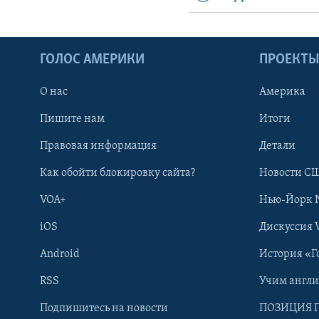
ГОЛОС АМЕРИКИ
ПРОЕКТ
О нас
Америка
Пишите нам
Итоги
Правовая информация
Детали
Как обойти блокировку сайта?
Новости СШ
VOA+
Нью-Йорк 
iOS
Дискуссия 
Android
История «Г
RSS
Учим англ
Learning English
Подпишитесь на новости
ПОЗИЦИЯ 