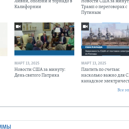
Ливни, оползни и торнадо в
Новости США за минут
Калифорнии
Трамп о переговорах с
Путиным
МАРТ 13, 2025
МАРТ 13, 2025
Новости США за минуту:
Платить по счетам:
День святого Патрика
насколько важно для 
канадское электричес
Все э
Ы
АММЫ