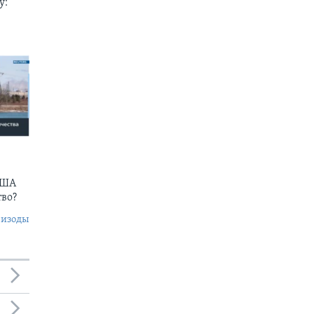
у:
США
тво?
пизоды