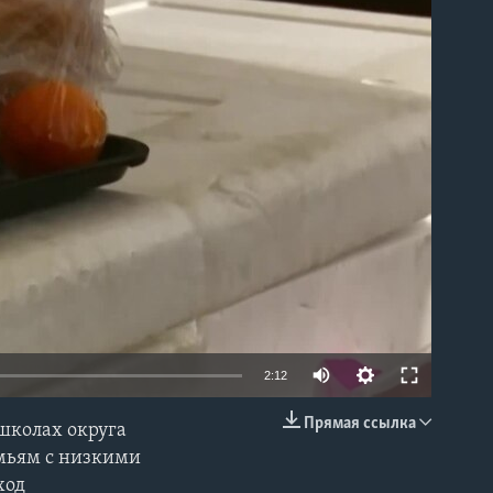
able
2:12
Прямая ссылка
школах округа
EMBED
емьям с низкими
ход