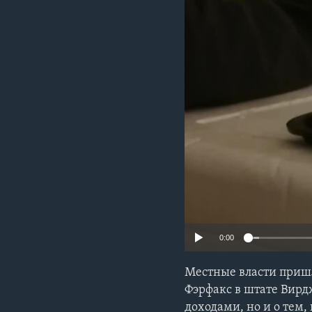
0:00
Местные власти пришл
Фэрфакс в штате Вирд
доходами, но и о тем,