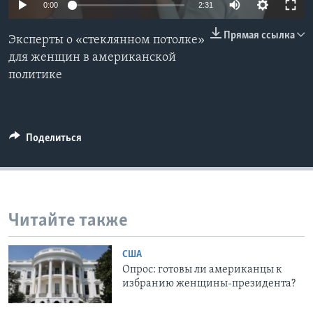
0:00
2:31
Learning English
Прямая ссылка
Эксперты о «стеклянном потолке»
для женщин в американской
СОЦИАЛЬНЫЕ СЕТИ
политике
Языки
Поделиться
Читайте также
США
Опрос: готовы ли американцы к
избранию женщины-президента?