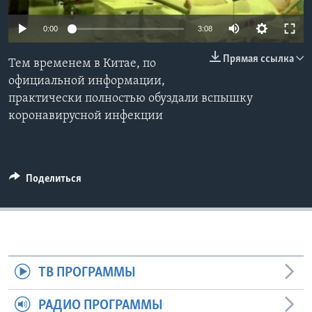
Learning English
0:00
3:08
Прямая ссылка
СОЦИАЛЬНЫЕ СЕТИ
Тем временем в Китае, по
официальной информации,
практически полностью обуздали вспышку
коронавирусной инфекции
Языки
Поделиться
ТВ ПРОГРАММЫ
РАДИО ПРОГРАММЫ