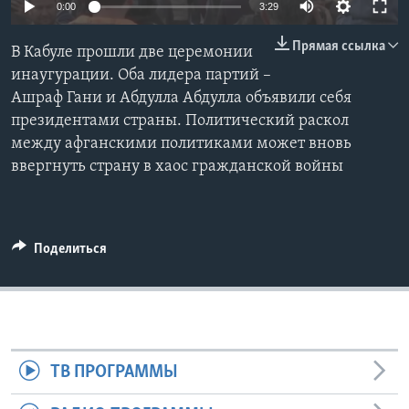
0:00
3:29
Learning English
Прямая ссылка
В Кабуле прошли две церемонии
инаугурации. Оба лидера партий –
СОЦИАЛЬНЫЕ СЕТИ
Ашраф Гани и Абдулла Абдулла объявили себя
президентами страны. Политический раскол
между афганскими политиками может вновь
ввергнуть страну в хаос гражданской войны
Языки
Поделиться
ТВ ПРОГРАММЫ