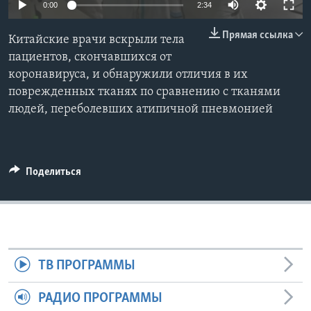
0:00
2:34
Learning English
Прямая ссылка
Китайские врачи вскрыли тела
пациентов, скончавшихся от
СОЦИАЛЬНЫЕ СЕТИ
коронавируса, и обнаружили отличия в их
поврежденных тканях по сравнению с тканями
людей, переболевших атипичной пневмонией
Языки
Поделиться
ТВ ПРОГРАММЫ
РАДИО ПРОГРАММЫ