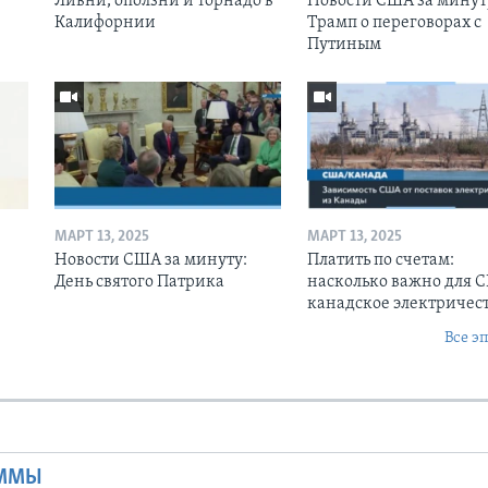
Ливни, оползни и торнадо в
Новости США за минут
Калифорнии
Трамп о переговорах с
Путиным
МАРТ 13, 2025
МАРТ 13, 2025
Новости США за минуту:
Платить по счетам:
День святого Патрика
насколько важно для 
канадское электричес
Все э
Ы
АММЫ