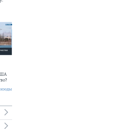
у:
США
тво?
пизоды