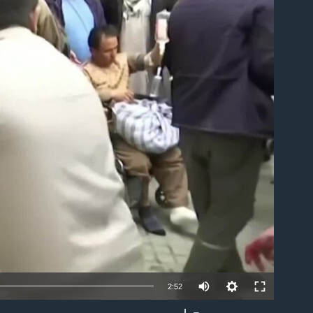
able
2:52