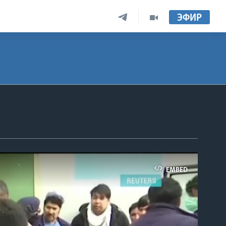
ЭФИР
EMBED