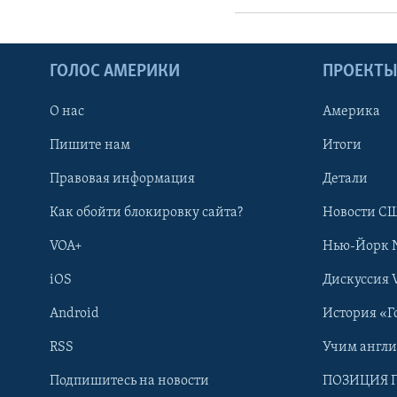
ГОЛОС АМЕРИКИ
ПРОЕКТ
О нас
Америка
Пишите нам
Итоги
Правовая информация
Детали
Как обойти блокировку сайта?
Новости СШ
VOA+
Нью-Йорк 
iOS
Дискуссия 
Android
История «Г
RSS
Учим англ
Learning English
Подпишитесь на новости
ПОЗИЦИЯ 