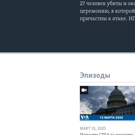
27 человек убиты и о
церемонию, в которой
причастны к атаке. ИГ
Эпизоды
МАРТ 15, 2025