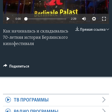
Learning English
0:00
2:29
СОЦИАЛЬНЫЕ СЕТИ
Прямая ссылка
Как начиналась и складывалась
70-летняя история Берлинского
кинофестиваля
Языки
Поделиться
ТВ ПРОГРАММЫ