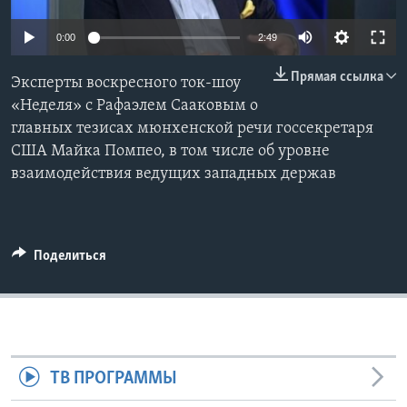
Learning English
0:00
2:49
Прямая ссылка
СОЦИАЛЬНЫЕ СЕТИ
Эксперты воскресного ток-шоу
«Неделя» с Рафаэлем Сааковым о
главных тезисах мюнхенской речи госсекретаря
США Майка Помпео, в том числе об уровне
Языки
взаимодействия ведущих западных держав
Поделиться
ТВ ПРОГРАММЫ