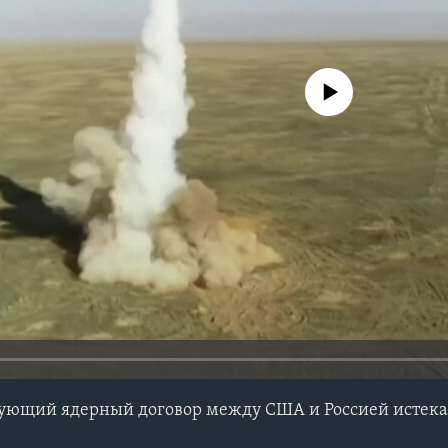
No media source currently avail
ующий ядерный договор между США и Россией истекае