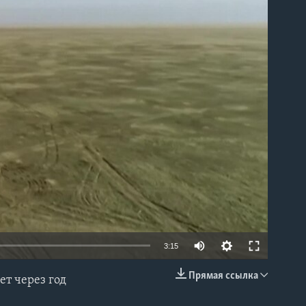
able
3:15
Прямая ссылка
т через год
EMBED