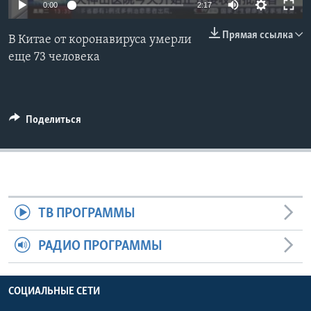
0:00
2:17
Learning English
Прямая ссылка
В Китае от коронавируса умерли
еще 73 человека
СОЦИАЛЬНЫЕ СЕТИ
Поделиться
Языки
ТВ ПРОГРАММЫ
РАДИО ПРОГРАММЫ
СОЦИАЛЬНЫЕ СЕТИ