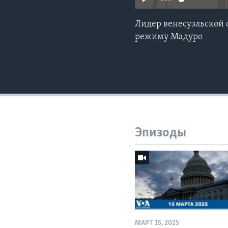
Лидер венесуэльской 
режиму Мадуро
Эпизоды
МАРТ 15, 2025