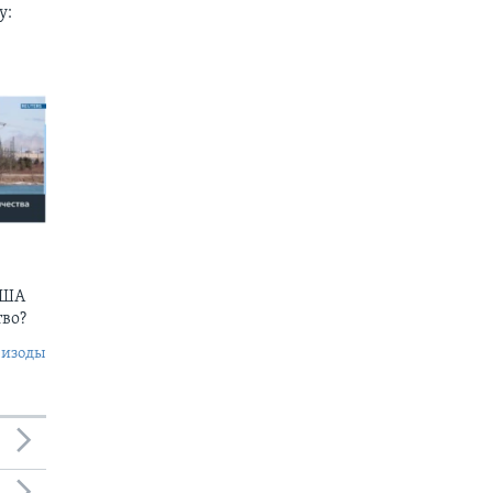
у:
США
тво?
пизоды