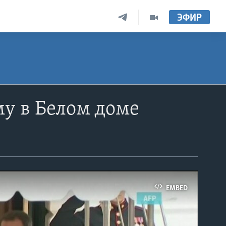
ЭФИР
му в Белом доме
EMBED