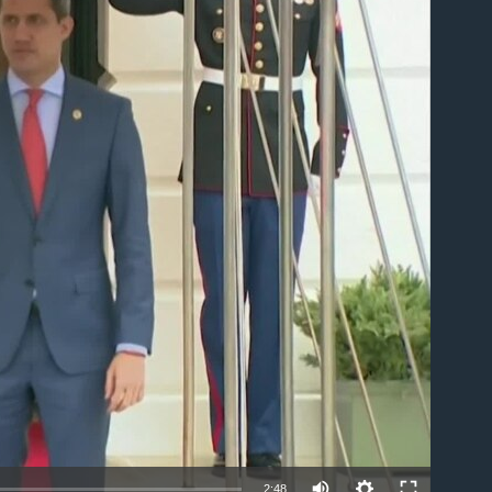
able
2:48