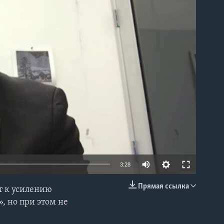
able
3:28
Прямая ссылка
т к усилению
EMBED
, но при этом не