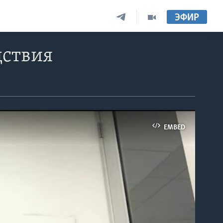
ЭФИР
дствия
EMBED