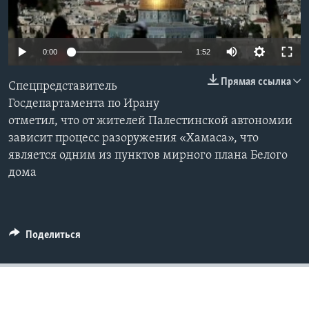
Learning English
0:00
1:52
СОЦИАЛЬНЫЕ СЕТИ
Прямая ссылка
Спецпредставитель
Госдепартамента по Ирану
отметил, что от жителей Палестинской автономии
Языки
зависит процесс разоружения «Хамаса», что
является одним из пунктов мирного плана Белого
дома
Поделиться