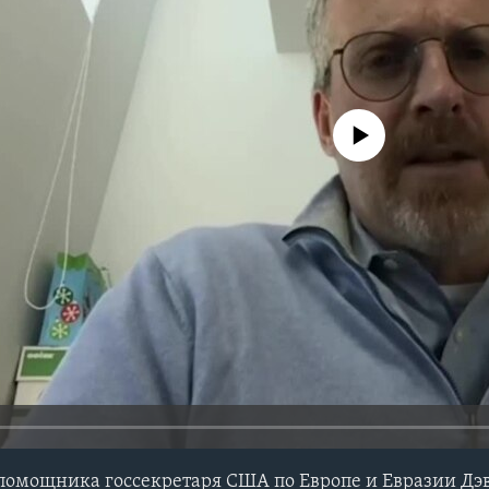
No media source currently avail
помощника госсекретаря США по Европе и Евразии Дэ