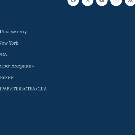
А за минуту
New York
VOA
олоса Америки»
ийский
ПРАВИТЕЛЬСТВА США