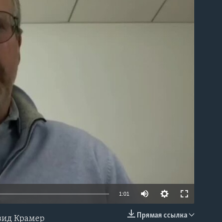
able
1:01
Прямая ссылка
вид Крамер
EMBED