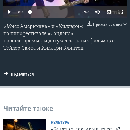
Learning English
0:00
2:52
Прямая ссылка
СОЦИАЛЬНЫЕ СЕТИ
«Мисс Американа» и «Хиллари»:
на кинофестивале «Сандэнс»
прошли премьеры документальных фильмов о
Тейлор Свифт и Хиллари Клинтон
Языки
Поделиться
Читайте также
КУЛЬТУРА
«Сандэнс» готовится к переезду?