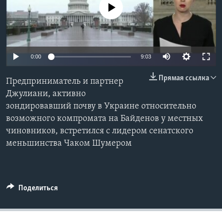
No media source currently available
Learning English
СОЦИАЛЬНЫЕ СЕТИ
0:00
9:03
Прямая ссылка
Предприниматель и партнер
Языки
Джулиани, активно
зондировавший почву в Украине относительно
возможного компромата на Байденов у местных
чиновников, встретился с лидером сенатского
меньшинства Чаком Шумером
Поделиться