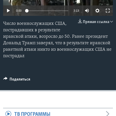
Learning English
0:00
3:13
Прямая ссылка
СОЦИАЛЬНЫЕ СЕТИ
Число военнослужащих США,
пострадавших в результате
иранской атаки, возросло до 50. Ранее президент
Дональд Трамп заверял, что в результате иранской
Языки
ракетной атаки никто из военнослужащих США не
пострадал
Поделиться
ТВ ПРОГРАММЫ