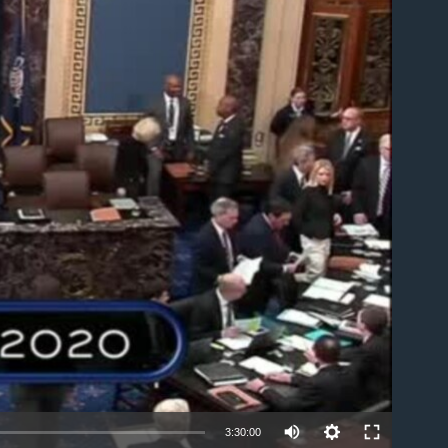
able
3:30:00