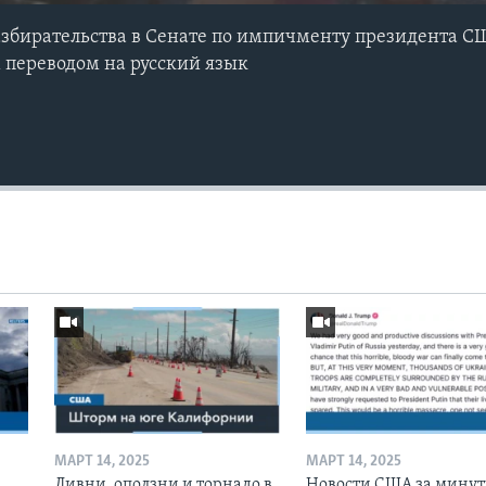
азбирательства в Сенате по импичменту президента С
 переводом на русский язык
МАРТ 14, 2025
МАРТ 14, 2025
Ливни, оползни и торнадо в
Новости США за минут