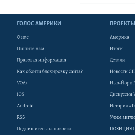
ГОЛОС АМЕРИКИ
ПРОЕКТ
О нас
Америка
Пишите нам
Итоги
Правовая информация
Детали
Как обойти блокировку сайта?
Новости СШ
VOA+
Нью-Йорк 
iOS
Дискуссия 
Android
История «Г
RSS
Учим англ
Learning English
Подпишитесь на новости
ПОЗИЦИЯ 