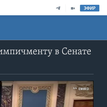
ЭФИР
 импичменту в Сенате
EMBED