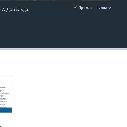
Прямая ссылка
ША Дональда
EMBED
у: