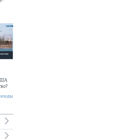
США
тво?
пизоды