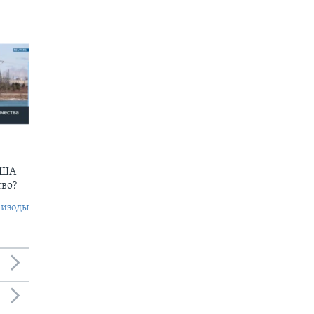
США
тво?
пизоды