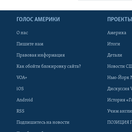
ГОЛОС АМЕРИКИ
ПРОЕКТ
О нас
Америка
Пишите нам
Итоги
Правовая информация
Детали
Как обойти блокировку сайта?
Новости СШ
VOA+
Нью-Йорк 
iOS
Дискуссия 
Android
История «Г
RSS
Учим англ
Learning English
Подпишитесь на новости
ПОЗИЦИЯ 