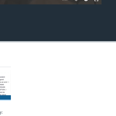
EMBED
у: