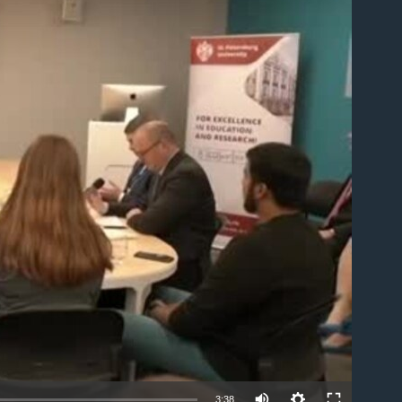
able
3:38