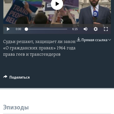
No media source currently available
Learning English
СОЦИАЛЬНЫЕ СЕТИ
0:00
6:15
Прямая ссылка
Судьи решают, защищает ли закон
Языки
«О гражданских правах» 1964 года
права геев и трансгендеров
Поделиться
Эпизоды