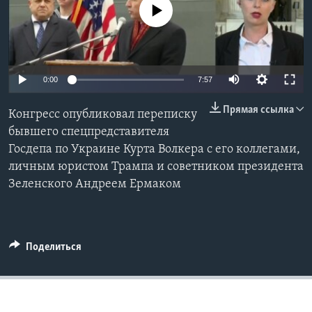
No media source currently available
Learning English
СОЦИАЛЬНЫЕ СЕТИ
0:00
7:57
Прямая ссылка
Конгресс опубликовал переписку
Языки
бывшего спецпредставителя
Госдепа по Украине Курта Волкера с его коллегами,
личным юристом Трампа и советником президента
Зеленского Андреем Ермаком
Поделиться