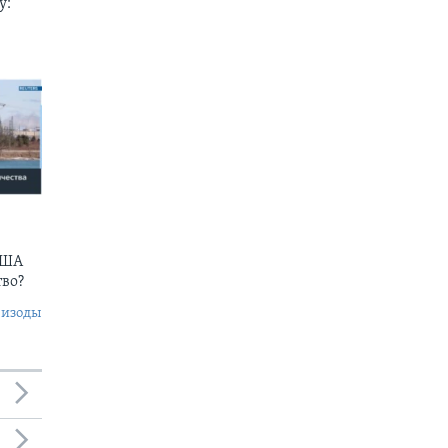
у:
США
тво?
пизоды