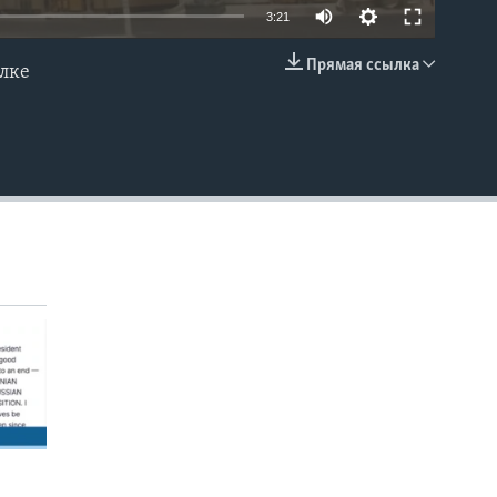
3:21
Прямая ссылка
елке
EMBED