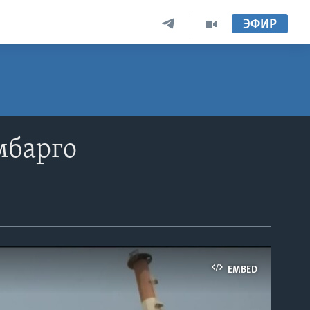
ЭФИР
мбарго
EMBED