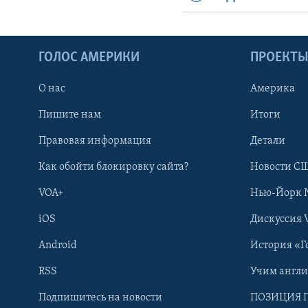
ГОЛОС АМЕРИКИ
ПРОЕКТ
О нас
Америка
Пишите нам
Итоги
Правовая информация
Детали
Как обойти блокировку сайта?
Новости СШ
VOA+
Нью-Йорк 
iOS
Дискуссия 
Android
История «Г
RSS
Учим англ
Learning English
Подпишитесь на новости
ПОЗИЦИЯ 