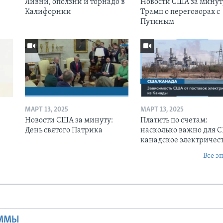
Ливни, оползни и торнадо в
Новости США за минут
Калифорнии
Трамп о переговорах с
Путиным
МАРТ 13, 2025
МАРТ 13, 2025
Новости США за минуту:
Платить по счетам:
День святого Патрика
насколько важно для 
канадское электричес
Все э
Ы
АММЫ