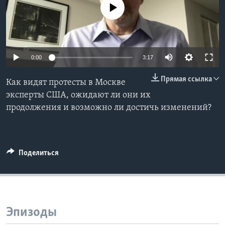
No media source currently available
Learning English
СОЦИАЛЬНЫЕ СЕТИ
0:00
3:17
Прямая ссылка
Как видят протесты в Москве
Языки
эксперты США, ожидают ли они их
продолжения и возможно ли достичь изменений?
Поделиться
Эпизоды